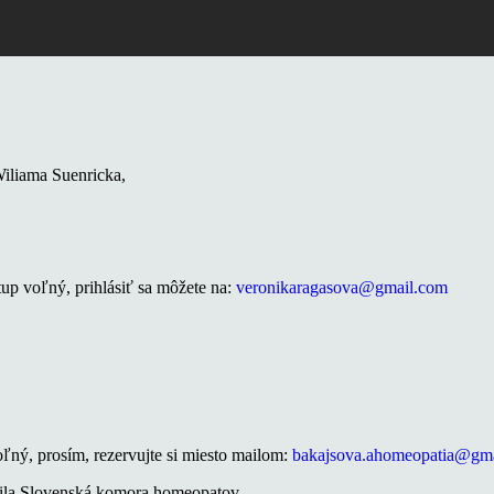
iliama Suenricka,
up voľný, prihlásiť sa môžete na:
veronikaragasova@gmail.com
ľný, prosím, rezervujte si miesto mailom:
bakajsova.ahomeopatia@gm
vila Slovenská komora homeopatov.