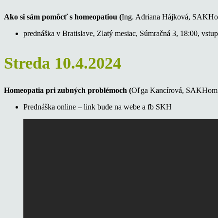
Ako si sám pomôcť s homeopatiou (
Ing. Adriana Hájková, SAKH
prednáška v Bratislave, Zlatý mesiac, Súmračná 3, 18:00, vstup
Streda 10.4.2024
Homeopatia pri zubných problémoch
(
Oľga Kancírová, SAKHom
Prednáška online – link bude na webe a fb SKH