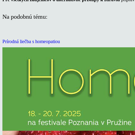
Na podobnú tému:
Prírodná liečba s homeopatiou