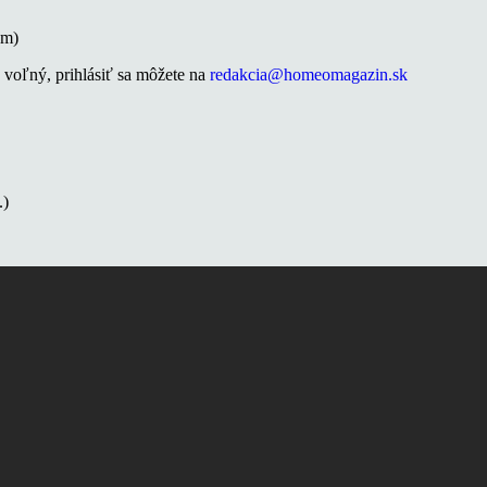
om)
 voľný, prihlásiť sa môžete na
redakcia@homeomagazin.sk
.)