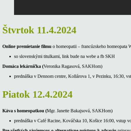
Štvrtok 11.4.2024
Online premietanie
filmu
o homeopatii – francúzskeho homeopata W
so slovenskými titulkami, link bude na webe a fb SKH
Domáca lekárnička (
Veronika Ragasová, SAKHom)
prednáška v Dennom centre, Kollárova 1, v Pezinku, 16:30, vst
Piatok 12.4.2024
Káva s homeopatkou (
Mgr. Janette Bakajsová, SAKHom)
prednáška v Café Racine, Kováčska 10, Košice 16:00, vstup vo
Pre všetkých záujemcov o alternatívne prístupy k zdraviu
pripra