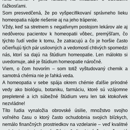
ťažkosťami.
Som presvedčená, že po vyšpecifikovaní správneho lieku
homeopatia nájde riešenie aj na jeho trápenie.
Vždy, keď sa stretnem s negatívnym postojom lekárov ale aj
nedôverou pacientov k homeopatii vôbec, premýšľam, čo
týchto ľudí vedie k tomu, že zatracujú a čo je horšie často
očierňujú tých pár usilovných a vedomostí chtivých spomedzi
nás, ktorí sa dajú na štúdium homeopatie. Len málokto si
uvedomuje, aké je štúdium homeopatie náročné.
Viem, o čom hovorím – som totiž vyštudovaný chemik a
samotná chémia nie je ľahká veda.
A homeopatia v sebe spája okrem chémie ďalšie prírodné
vedy ako biológiu, botaniku, farmáciu, ktoré sú vzájomne
prepletené a ich súbežné štúdium veru len tak ktokoľvek
nezvládne!
Títo ľudia vynaložia obrovské úsilie, množstvo svojho
voľného času o ktorý často ochudobnia svojich blízkych,
nemálo finančných prostriedkov na vzdelanie – veď kvalitné