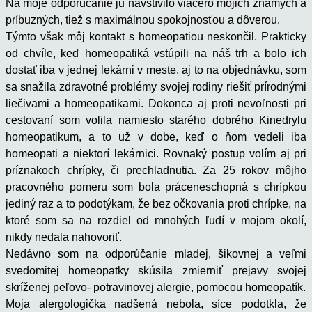
Na moje odporúčanie ju navštívilo viacero mojich známych a
príbuzných, tiež s maximálnou spokojnosťou a dôverou.
Týmto však môj kontakt s homeopatiou neskončil. Prakticky
od chvíle, keď homeopatiká vstúpili na náš trh a bolo ich
dostať iba v jednej lekárni v meste, aj to na objednávku, som
sa snažila zdravotné problémy svojej rodiny riešiť prírodnými
liečivami a homeopatikami. Dokonca aj proti nevoľnosti pri
cestovaní som volila namiesto starého dobrého Kinedrylu
homeopatikum, a to už v dobe, keď o ňom vedeli iba
homeopati a niektorí lekárnici. Rovnaký postup volím aj pri
príznakoch chrípky, či prechladnutia. Za 25 rokov môjho
pracovného pomeru som bola práceneschopná s chrípkou
jediný raz a to podotýkam, že bez očkovania proti chrípke, na
ktoré som sa na rozdiel od mnohých ľudí v mojom okolí,
nikdy nedala nahovoriť.
Nedávno som na odporúčanie mladej, šikovnej a veľmi
svedomitej homeopatky skúsila zmierniť prejavy svojej
skríženej peľovo- potravinovej alergie, pomocou homeopatík.
Moja alergologička nadšená nebola, síce podotkla, že