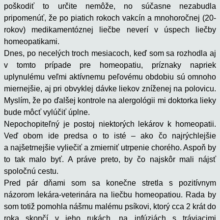
poškodiť to určite nemôže, no súčasne nezabudla
pripomenúť, že po piatich rokoch vakcín a mnohoročnej (20-
rokov) medikamentóznej liečbe neverí v úspech liečby
homeopatikami.
Dnes, po necelých troch mesiacoch, keď som sa rozhodla aj
v tomto prípade pre homeopatiu, príznaky napriek
uplynulému veľmi aktívnemu peľovému obdobiu sú omnoho
miernejšie, aj pri obvyklej dávke liekov zníženej na polovicu.
Myslím, že po ďalšej kontrole na alergológii mi doktorka lieky
bude môcť vylúčiť úplne.
Nepochopiteľný je postoj niektorých lekárov k homeopatii.
Veď obom ide predsa o to isté – ako čo najrýchlejšie
a najšetrnejšie vyliečiť a zmierniť utrpenie chorého. Aspoň by
to tak malo byť. A práve preto, by čo najskôr mali nájsť
spoločnú cestu.
Pred pár dňami som sa konečne stretla s pozitívnym
názorom lekára-veterinára na liečbu homeopatiou. Rada by
som totiž pomohla nášmu malému psíkovi, ktorý cca 2 krát do
roka skončí v jeho rukách, na infúziách s tráviacimi