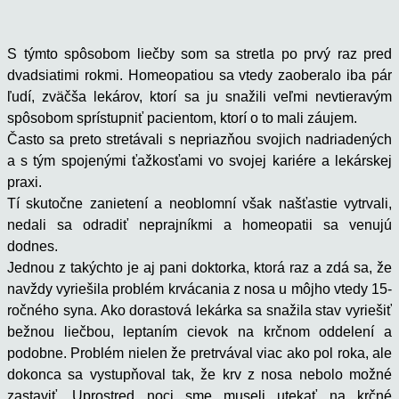
S týmto spôsobom liečby som sa stretla po prvý raz pred
dvadsiatimi rokmi. Homeopatiou sa vtedy zaoberalo iba pár
ľudí, zväčša lekárov, ktorí sa ju snažili veľmi nevtieravým
spôsobom sprístupniť pacientom, ktorí o to mali záujem.
Často sa preto stretávali s nepriazňou svojich nadriadených
a s tým spojenými ťažkosťami vo svojej kariére a lekárskej
praxi.
Tí skutočne zanietení a neoblomní však našťastie vytrvali,
nedali sa odradiť neprajníkmi a homeopatii sa venujú
dodnes.
Jednou z takýchto je aj pani doktorka, ktorá raz a zdá sa, že
navždy vyriešila problém krvácania z nosa u môjho vtedy 15-
ročného syna. Ako dorastová lekárka sa snažila stav vyriešiť
bežnou liečbou, leptaním cievok na krčnom oddelení a
podobne. Problém nielen že pretrvával viac ako pol roka, ale
dokonca sa vystupňoval tak, že krv z nosa nebolo možné
zastaviť. Uprostred noci sme museli utekať na krčné