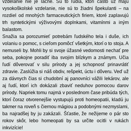
vzdelanie nie je lacné. Sú to ľudia, ktorí často už majú
vysokoškolské vzdelanie, nie sú to žiadni špekulanti – na
rozdiel od mnohých farmaceutických firiem, ktoré zaplavujú
trh syntetickými výživovými doplnkami, vitamínmi a iným
balastom.
Snažia sa porozumieť potrebám ľudského tela i duše, ich
volaniu o pomoc, s cieľom pomôcť všetkým, ktorí o to stoja. A
nemuseli by. Mohli by si svoje úžasné vedomosti nechať pre
seba, pokojne poradiť iba svojim blízkym a známym. Učia
ľudí dôverovať v silu prírody a jej schopnosť prinavrátiť
zdravie. Zaslúžia si náš obdiv, rešpekt, úctu i dôveru. Veď už
za dávnych čias si chudobní aj panovníci vážili lekárov, ale
aj ľudí, ktorí ich dokázali zbaviť neduhov pomocou darov
prírody. Napriek tomu najmä v poslednom čase pribúda tých,
ktorí čoraz otvorenejšie vystupujú proti homeopatii, kladú ju
takmer na roveň s čiernou mágiou a podobnými nezmyslami,
ba najradšej by ju zakázali. Šťastie, že nežijeme o pár sto
rokov skôr, lebo homeopati by sa určite ocitli v rukách
inkvizície!