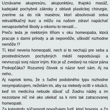
Uznávame akupresúru, akupunktúru, thajskú masáž,
kadejaké pochybné zákroky z oblasti plastickej chirurgie,
zveríme sa do rúk masérov, ktorí absolvovali sotva
rekvalifikačný kurz a môžu na našom zdraví napáchať
nenapraviteľné škody a nikomu to nevadí…
Prečo teda je niektorým tŕňom v oku homeopatia, ktorá
pracuje s darmi prírody a ak nepomôže, uškodiť rozhodne
nemôže !?
Tí, ktorí neveria homeopatii, nech si to nechajú pre seba a
prostredníctvom pochybných médií nepodsúvajú a
nevnucujú svoj názor iným. Kto je už zvedavý na názor pána
Prokopčáka? Rozumný človek si názor tvorí sám. Aj na
neho..
Aj napriek tomu, že s ľuďmi podobného typu rozhodne
nesympatizujem, neželám im, aby sa niekedy ocitli v situácii,
keď im medicína nebude dávať už žiadnu nádej a im
nezostane nič iné ako utiekať sa k nimi tak zatracovanej
homeopatii.
Za katastrofu súčasnosti považujem ľudí, ktorí hovoria, a čo