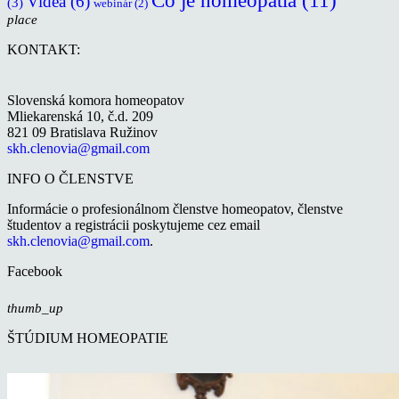
Čo je homeopatia
(11)
Videá
(6)
(3)
webinár
(2)
place
KONTAKT:
Slovenská komora homeopatov
Mliekarenská 10, č.d. 209
821 09 Bratislava Ružinov
skh.clenovia@gmail.com
INFO O ČLENSTVE
Informácie o profesionálnom členstve homeopatov, členstve
študentov a registrácii poskytujeme cez email
skh.clenovia@gmail.com
.
Facebook
thumb_up
ŠTÚDIUM HOMEOPATIE