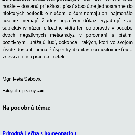
horšie – dostanú príležitosť písať absolútne jednostranne do
niektorých periodík o niečom, o čom nemajú ani najmenšie
tušenie, nemajú žiadny negatívny dôkaz, vyjadrujú svoj
subjektívny názor, prípadne vidia len polopravdy v podobe
dvoch negatívnych metaanalýz v porovnaní s piatimi
pozitívnymi, urážajú ľudí, dokonca i takých, ktorí vo svojom
živote dosiahli nemalé úspechy iba vlastnou usilovnosťou a
znevažujú ich prácu a intelekt.
Mgr. Iveta Sabová
Fotografia: pixabay.com
Na podobnú tému:
Prírodná liečba s homeopatiou