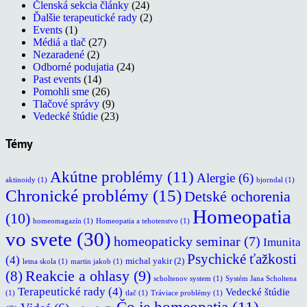
Členská sekcia články
(24)
Ďalšie terapeutické rady
(2)
Events
(1)
Médiá a tlač
(27)
Nezaradené
(2)
Odborné podujatia
(24)
Past events
(14)
Pomohli sme
(26)
Tlačové správy
(9)
Vedecké štúdie
(23)
Témy
Akútne problémy
(11)
Alergie
(6)
aktinoidy
(1)
bjorndal
(1)
Chronické problémy
(15)
Detské ochorenia
Homeopatia
(10)
homeomagazín
(1)
Homeopatia a tehotenstvo
(1)
vo svete
(30)
homeopaticky seminar
(7)
Imunita
Psychické ťažkosti
(4)
michal yakir
(2)
letna skola
(1)
martin jakob
(1)
(8)
Reakcie a ohlasy
(9)
scholtenov system
(1)
Systém Jana Scholtena
Terapeutické rady
(4)
Vedecké štúdie
(1)
tlač
(1)
Tráviace problémy
(1)