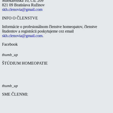
Mliekarenská 10, č.d. 209
821 09 Bratislava Ružinov
skh.clenovia@gmail.com
INFO O ČLENSTVE
Informácie o profesionálnom členstve homeopatov, členstve
študentov a registrácii poskytujeme cez email
skh.clenovia@gmail.com
.
Facebook
thumb_up
ŠTÚDIUM HOMEOPATIE
thumb_up
SME ČLENMI: